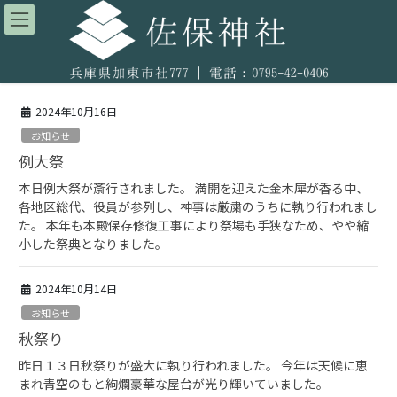
コ
ナ
ン
ビ
テ
ゲ
ン
ー
ツ
シ
へ
ョ
2024年10月16日
ス
ン
お知らせ
キ
に
ッ
移
例大祭
プ
動
本日例大祭が斎行されました。 満開を迎えた金木犀が香る中、
各地区総代、役員が参列し、神事は厳粛のうちに執り行われまし
た。 本年も本殿保存修復工事により祭場も手狭なため、やや縮
小した祭典となりました。
2024年10月14日
お知らせ
秋祭り
昨日１３日秋祭りが盛大に執り行われました。 今年は天候に恵
まれ青空のもと絢爛豪華な屋台が光り輝いていました。