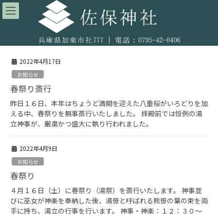
コ
ナ
ン
ビ
テ
ゲ
ン
ー
ツ
シ
へ
ョ
2022年4月17日
ス
ン
お知らせ
キ
に
ッ
移
春祭り斎行
プ
動
昨日１６日、本年はちょうど満開を迎えた八重桜がいろどりを加
える中、春祭りを無事斎行いたしました。 拝殿前では恒例の湯
立神事が、厳粛かつ盛大に執り行われました。
2022年4月9日
お知らせ
春祭り
４月１６日（土）に春祭り（湯祭）を斎行いたします。 神事並
びに巫女が神楽を奉納した後、湯笹と呼ばれる熊笹の葉の束を両
手に持ち、湯立の行事を行います。 神事・神楽：１２：３０～