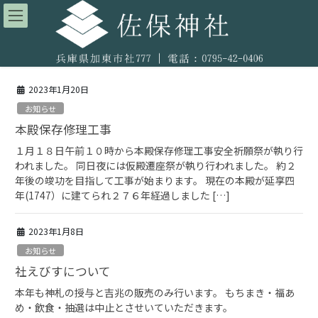
コ
ナ
ン
ビ
テ
ゲ
ン
ー
ツ
シ
へ
ョ
2023年1月20日
ス
ン
お知らせ
キ
に
ッ
移
本殿保存修理工事
プ
動
１月１８日午前１０時から本殿保存修理工事安全祈願祭が執り行
われました。 同日夜には仮殿遷座祭が執り行われました。 約２
年後の竣功を目指して工事が始まります。 現在の本殿が延享四
年(1747）に建てられ２７６年経過しました […]
2023年1月8日
お知らせ
社えびすについて
本年も神札の授与と吉兆の販売のみ行います。 もちまき・福あ
め・飲食・抽選は中止とさせいていただきます。