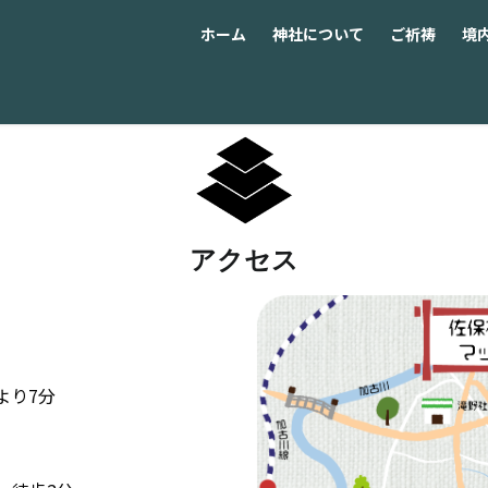
ホーム
神社について
ご祈祷
境
アクセス
より7分