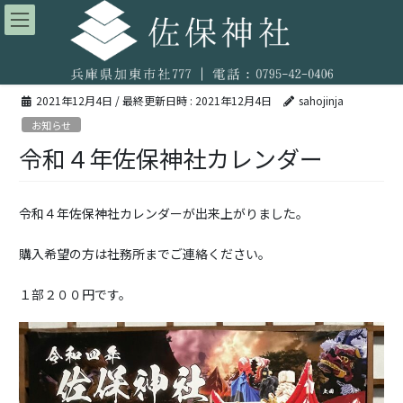
コ
ナ
ン
ビ
テ
ゲ
ン
ー
ツ
シ
2021年12月4日
/ 最終更新日時 :
2021年12月4日
sahojinja
へ
ョ
ス
ン
お知らせ
キ
に
令和４年佐保神社カレンダー
ッ
移
プ
動
令和４年佐保神社カレンダーが出来上がりました。
購入希望の方は社務所までご連絡ください。
１部２００円です。